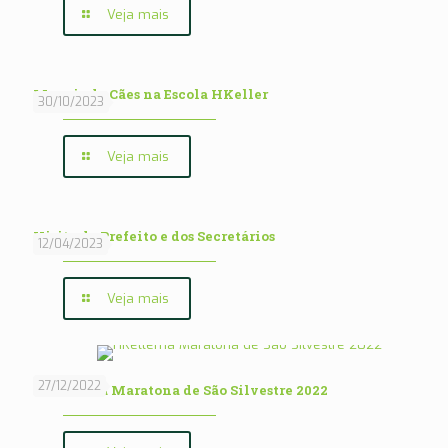
Veja mais
Manejo de Cães na Escola HKeller
30/10/2023
Veja mais
Visita do Prefeito e dos Secretários
12/04/2023
Veja mais
27/12/2022
HKellerna Maratona de São Silvestre 2022