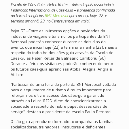
Escola de Cães-Guias Helen Keller – única do país associada à
Federação Internacional de Cães-Guia – é presença confirmada
na feira de negócios
BNT Mercosul
que começa hoje, 22, e
termina amanhã, 23, no Centreventos em Itajaí.
Itajaí, SC –
Entre as inúmeras opções e novidades da
indústria de viagens e turismo, os participantes da BNT
Mercosul poderão conhecer durante os dois dias do
evento, que inicia hoje (22) e termina amanhã (23), mais a
respeito do trabalho dos cães-guia através da Escola de
Cães-Guias Helen Keller de Balneário Camboriú (SC).
Durante a feira, os visitantes poderão conhecer de perto
os futuros cães-guia aprendizes Atobá, Alegria, Angra e
Atchim.
“Participar de uma feira do porte da BNT Mercosul voltada
para o seguimento de turismo é muito importante para
reforçarmos o livre acesso dos cães-guia garantido
através da Lei nº 11.126. Além de conscientizarmos a
sociedade a respeito do nobre papel desses cães de
serviço”, destaca o presidente da escola Paulo Bernardi.
O cão-guia aprendiz ou formado acompanha as famílias
socializadoras, treinadores, instrutores e deficientes