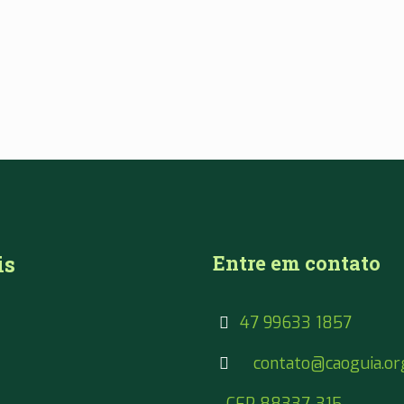
is
Entre em contato
47 99633 1857
contato@caoguia.or