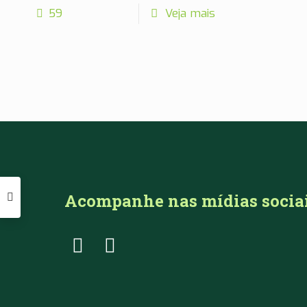
59
Veja mais
Acompanhe nas mídias socia